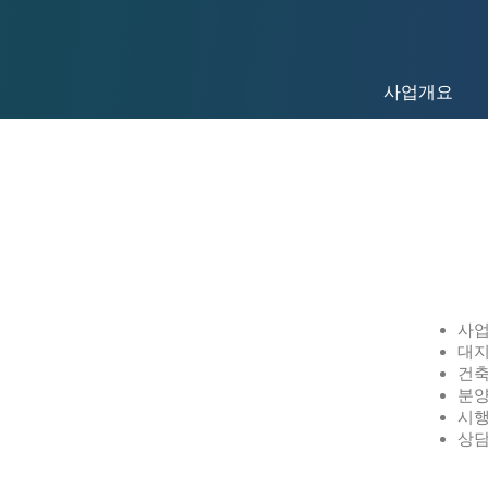
사업개요
사업
대지
건축
분양
시행
상담