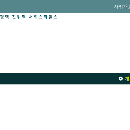
사업개
평택 진위역 서희스타힐스
계