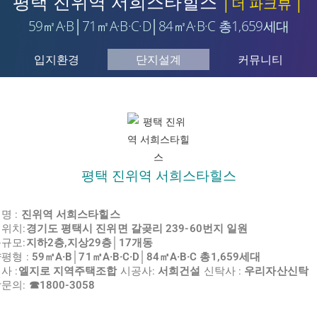
평택 진위역 서희스타힐스
│더 파크뷰 │
59㎡A·B│71㎡A·B·C·D│84㎡A·B·C 총1,659세대
입지환경
단지설계
커뮤니티
평택 진위역 서희스타힐스
명 :
진위역 서희스타힐스
위치:
경기도 평택시 진위면 갈곶리 239-60번지 일원
규모:
지하2층,지상29층│17개동
평형 :
59㎡A·B│71㎡A·B·C·D│84㎡A·B·C 총1,659세대
사 :
엘지로 지역주택조합
시공사:
서희건설
신탁사 :
우리자산신탁
문의:
☎1800-3058