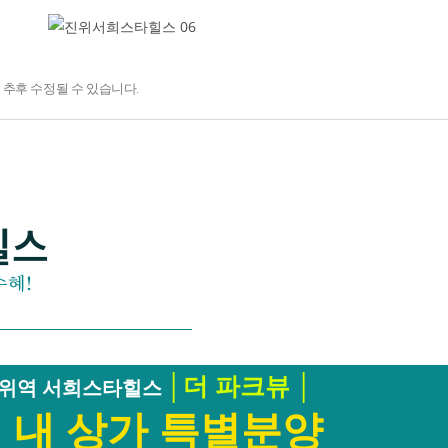
 추후 수정될 수 있습니다.
힐스
수혜!
│더 파크뷰 │
진위역 서희스타힐스
 내 상가 특별분양