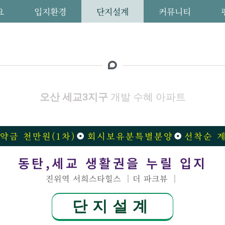
요
입지환경
단지설계
커뮤니티
오산 세교3지구
개발 수혜 아파트
약금 천만원(1차)
회시보유분특별분양
선착순 
동탄,세교 생활권을 누릴 입지
진위역 서희스타힐스 │더 파크뷰 │
단지설계