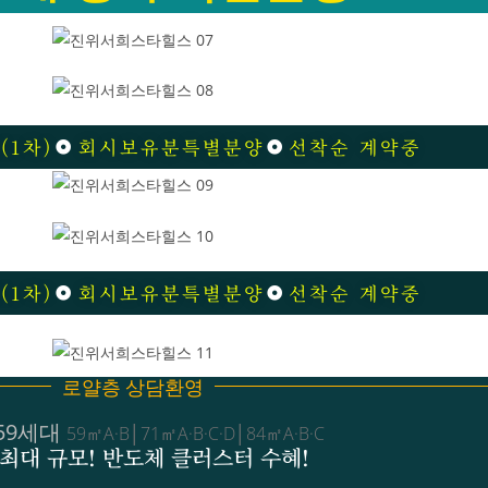
(1차)
회시보유분특별분양
선착순 계약중
(1차)
회시보유분특별분양
선착순 계약중
로얄층 상담환영
659세대
59㎡A·B│71㎡A·B·C·D│84㎡A·B·C
최대 규모! 반도체 클러스터 수혜!